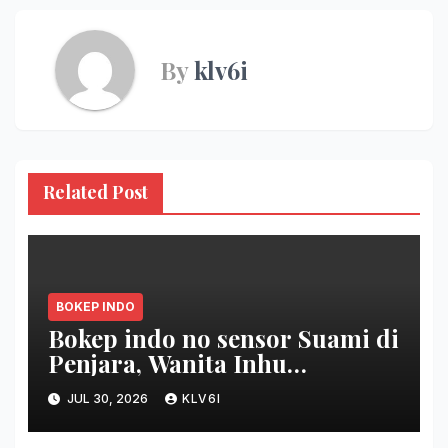
By
klv6i
Related Post
BOKEP INDO
Bokep indo no sensor Suami di
Penjara, Wanita Inhu
Disetubuhi Dukun berdua
JUL 30, 2026
KLV6I
Modus Nikah Batin