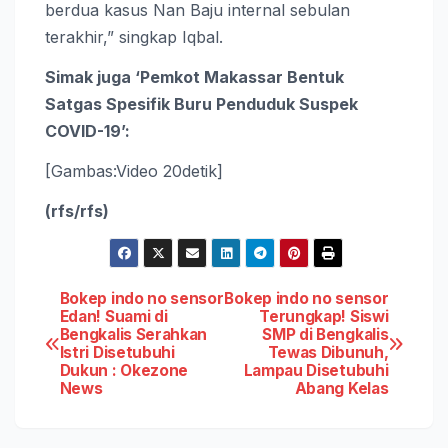
berdua kasus Nan Baju internal sebulan
terakhir,” singkap Iqbal.
Simak juga ‘Pemkot Makassar Bentuk
Satgas Spesifik Buru Penduduk Suspek
COVID-19’:
[Gambas:Video 20detik]
(rfs/rfs)
Post
Bokep indo no sensor
Bokep indo no sensor
Edan! Suami di
Terungkap! Siswi
Bengkalis Serahkan
SMP di Bengkalis
navigation
Istri Disetubuhi
Tewas Dibunuh,
Dukun : Okezone
Lampau Disetubuhi
News
Abang Kelas