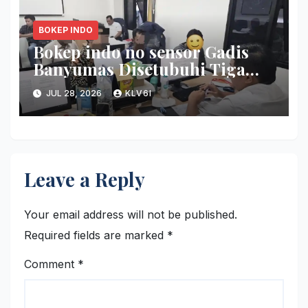
BOKEP INDO
Bokep indo no sensor Gadis
Banyumas Disetubuhi Tiga
Pemuda ketika Pesta Miras di
JUL 28, 2026
KLV6I
Griya
Leave a Reply
Your email address will not be published.
Required fields are marked
*
Comment
*