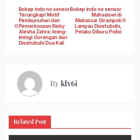
Post
Bokep indo no sensor
Bokep indo no sensor
Terungkap! Motif
Mahasiswi di
Pembunuhan dan
Makassar Dirampok
navigation
Pemerkosaan Risky
Lampau Disetubuhi,
Alesha Zahra: Iming-
Pelaku Diburu Polisi
imingi Gorengan dan
Disetubuhi Dua Kali
By
klv6i
Related Post