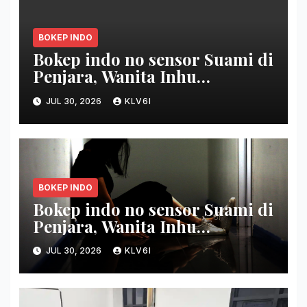
BOKEP INDO
Bokep indo no sensor Suami di
Penjara, Wanita Inhu
Disetubuhi Dukun berdua
JUL 30, 2026
KLV6I
Modus Nikah Batin
BOKEP INDO
Bokep indo no sensor Suami di
Penjara, Wanita Inhu
Disetubuhi Dukun
JUL 30, 2026
KLV6I
berbarengan Modus Nikah
Batin