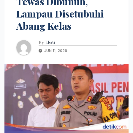
Tewas Dibunuh,
Lampau Disetubuhi
Abang Kelas
By
klv6i
JUN 11, 2026