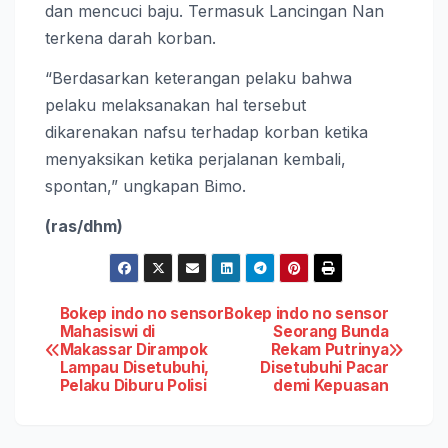
dan mencuci baju. Termasuk Lancingan Nan
terkena darah korban.
“Berdasarkan keterangan pelaku bahwa
pelaku melaksanakan hal tersebut
dikarenakan nafsu terhadap korban ketika
menyaksikan ketika perjalanan kembali,
spontan,” ungkapan Bimo.
(ras/dhm)
Post
Bokep indo no sensor
Bokep indo no sensor
Mahasiswi di
Seorang Bunda
Makassar Dirampok
Rekam Putrinya
navigation
Lampau Disetubuhi,
Disetubuhi Pacar
Pelaku Diburu Polisi
demi Kepuasan