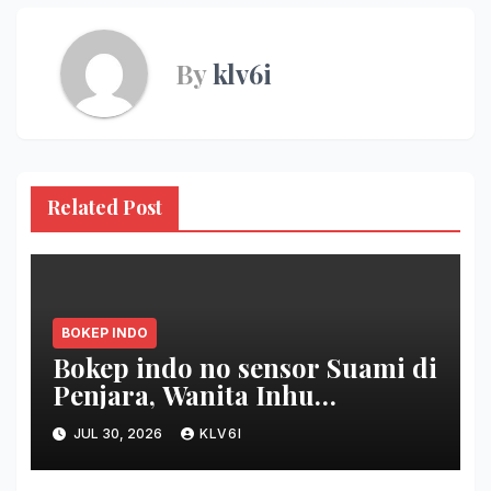
By
klv6i
Related Post
BOKEP INDO
Bokep indo no sensor Suami di
Penjara, Wanita Inhu
Disetubuhi Dukun berdua
JUL 30, 2026
KLV6I
Modus Nikah Batin