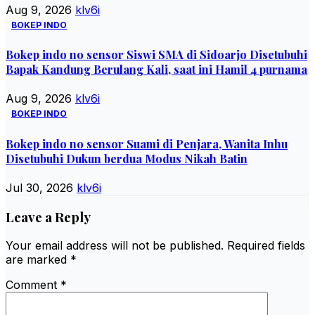
Aug 9, 2026
klv6i
BOKEP INDO
Bokep indo no sensor Siswi SMA di Sidoarjo Disetubuhi
Bapak Kandung Berulang Kali, saat ini Hamil 4 purnama
Aug 9, 2026
klv6i
BOKEP INDO
Bokep indo no sensor Suami di Penjara, Wanita Inhu
Disetubuhi Dukun berdua Modus Nikah Batin
Jul 30, 2026
klv6i
Leave a Reply
Your email address will not be published.
Required fields
are marked
*
Comment
*