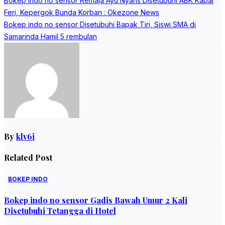
Post
Bokep indo no sensor Remaja Ayu Nyaris Disetubuhi ABK Kapal
navigation
Feri, Kepergok Bunda Korban : Okezone News
Bokep indo no sensor Disetubuhi Bapak Tiri, Siswi SMA di
Samarinda Hamil 5 rembulan
By
klv6i
Related Post
BOKEP INDO
Bokep indo no sensor Gadis Bawah Umur 2 Kali
Disetubuhi Tetangga di Hotel