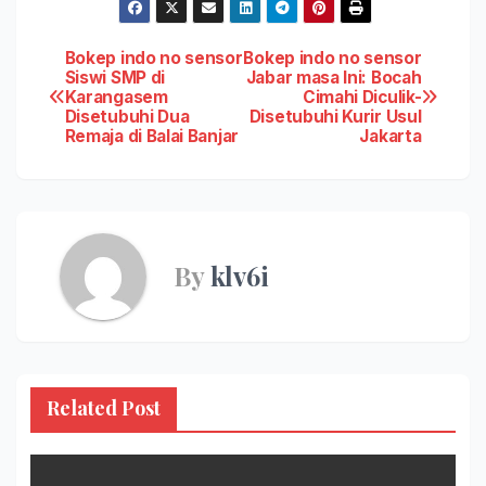
Post
Bokep indo no sensor
Bokep indo no sensor
Siswi SMP di
Jabar masa Ini: Bocah
Karangasem
Cimahi Diculik-
navigation
Disetubuhi Dua
Disetubuhi Kurir Usul
Remaja di Balai Banjar
Jakarta
By
klv6i
Related Post