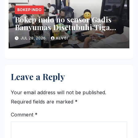
BOKEP INDO
Bokep indo no sensor Gadis
Banyumas Disetubuhi Tiga
Pemuda ketika Pesta Miras di
JUL 28, 2026
KLV6I
Griya
Leave a Reply
Your email address will not be published.
Required fields are marked
*
Comment
*