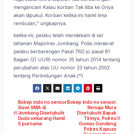
mengancam Kalau korban Tak tiba ke Griya
akan dipukul. Korban ketika ini hamil lima
rembulan,” ungkapnya.
ketika ini, pelaku telah mendekam di sel
tahanan Mapolres Jombang. Polisi menjerat
pelaku berbarengan Pasal 76D jo pasal 81
Bagian (2) UURI nomor 35 tahun 2014 tentang
perubahan atas UU nomor 23 tahun 2002
tentang Perlindungan Anak.(*)
Post
Bokep indo no sensor
Bokep indo no sensor
Siswi SMA di
Remaja Mura
Jombang Disetubuhi
Disetubuhi Bapak
navigation
Duda sekarang Hamil
Tirinya, Polres
5 purnama
Gumas Gandeng
Polres Kapuas