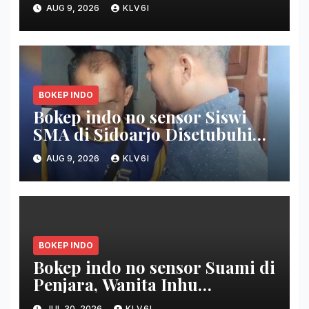
Tetangga di Hotel
AUG 9, 2026
KLV6I
BOKEP INDO
Bokep indo no sensor Siswi
SMA di Sidoarjo Disetubuhi
Bapak Kandung Berulang Kali,
AUG 9, 2026
KLV6I
saat ini Hamil 4 purnama
BOKEP INDO
Bokep indo no sensor Suami di
Penjara, Wanita Inhu
Disetubuhi Dukun berdua
JUL 30, 2026
KLV6I