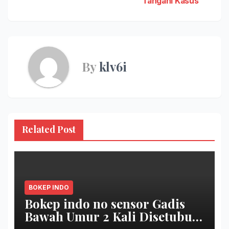
Tangani Kasus
By
klv6i
Related Post
BOKEP INDO
Bokep indo no sensor Gadis
Bawah Umur 2 Kali Disetubuhi