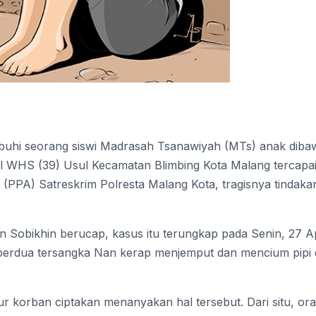
uhi seorang siswi Madrasah Tsanawiyah (MTs) anak diba
ial WHS (39) Usul Kecamatan Blimbing Kota Malang tercapa
(PPA) Satreskrim Polresta Malang Kota, tragisnya tindaka
 Sobikhin berucap, kasus itu terungkap pada Senin, 27 Ap
a berdua tersangka Nan kerap menjemput dan mencium pipi
 korban ciptakan menanyakan hal tersebut. Dari situ, or