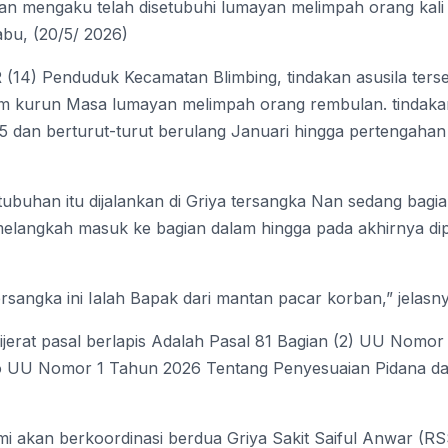
an mengaku telah disetubuhi lumayan melimpah orang kali
abu, (20/5/ 2026)
(14) Penduduk Kecamatan Blimbing, tindakan asusila ters
lam kurun Masa lumayan melimpah orang rembulan. tindaka
 dan berturut-turut berulang Januari hingga pertengahan 
ubuhan itu dijalankan di Griya tersangka Nan sedang bagi
 melangkah masuk ke bagian dalam hingga pada akhirnya di
ersangka ini Ialah Bapak dari mantan pacar korban,” jelasny
jerat pasal berlapis Adalah Pasal 81 Bagian (2) UU Nomor
o UU Nomor 1 Tahun 2026 Tentang Penyesuaian Pidana d
mi akan berkoordinasi berdua Griya Sakit Saiful Anwar (R