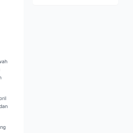
wah
i
n
ril
 dan
ang