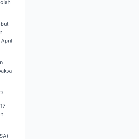
 oleh
ebut
n
April
an
paksa
a.
 17
an
SSA)