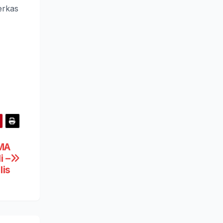
erkas
SMA
i –
lis