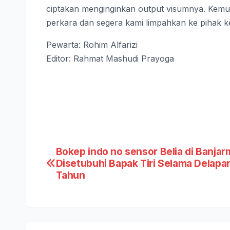
ciptakan menginginkan output visumnya. Kemud
perkara dan segera kami limpahkan ke pihak k
Pewarta: Rohim Alfarizi
Editor: Rahmat Mashudi Prayoga
Post
Bokep indo no sensor Belia di Banjar
Disetubuhi Bapak Tiri Selama Delapa
navigation
Tahun