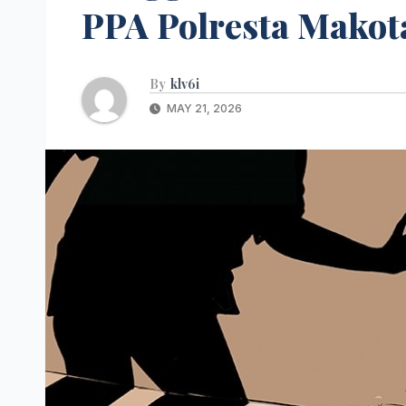
PPA Polresta Makot
By
klv6i
MAY 21, 2026