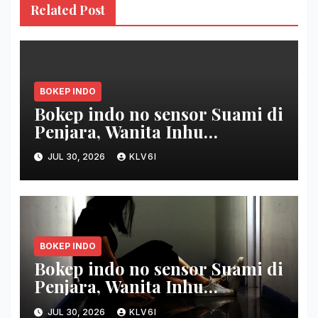
Related Post
BOKEP INDO
Bokep indo no sensor Suami di
Penjara, Wanita Inhu
Disetubuhi Dukun berdua
JUL 30, 2026
KLV6I
Modus Nikah Batin
BOKEP INDO
Bokep indo no sensor Suami di
Penjara, Wanita Inhu
Disetubuhi Dukun
JUL 30, 2026
KLV6I