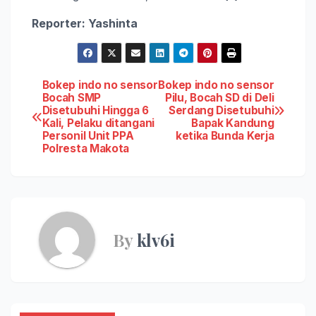
Reporter: Yashinta
Post
Bokep indo no sensor
Bokep indo no sensor
Bocah SMP
Pilu, Bocah SD di Deli
Disetubuhi Hingga 6
Serdang Disetubuhi
navigation
Kali, Pelaku ditangani
Bapak Kandung
Personil Unit PPA
ketika Bunda Kerja
Polresta Makota
By
klv6i