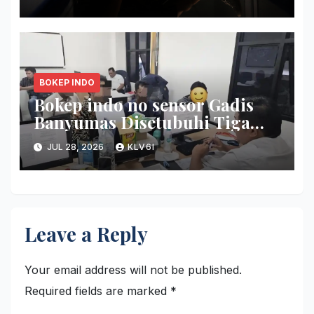
berbarengan Modus Nikah
Batin
BOKEP INDO
Bokep indo no sensor Gadis
Banyumas Disetubuhi Tiga
Pemuda ketika Pesta Miras di
JUL 28, 2026
KLV6I
Griya
Leave a Reply
Your email address will not be published.
Required fields are marked
*