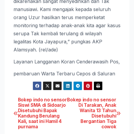
dikarenakan sangat menyedihkan dan Tak
manusiawi. Kami mengajak kepada seluruh
orang Uzur hasilkan terus memperketat
monitoring terhadap anak-anak kita agar kasus
serupa Tak kembali terulang di wilayah
legalitas Kota Jayapura,” pungkas AKP
Alamsyah. (rel/ade)
Layanan Langganan Koran Cenderawasih Pos,
pembaruan Warta Terbaru Cepos di Saluran
Post
Bokep indo no sensor
Bokep indo no sensor
Siswi SMA di Sidoarjo
Di Tarakan, Anak
Disetubuhi Bapak
Wanita 13 Tahun
navigation
Kandung Berulang
Disetubuhi
Kali, saat ini Hamil 4
Bergantian Tiga
purnama
cowok