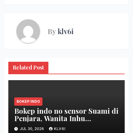
By
klv6i
Related Post
BOKEP INDO
Bokep indo no sensor Suami di
Penjara, Wanita Inhu
Disetubuhi Dukun berdua
JUL 30, 2026
KLV6I
Modus Nikah Batin