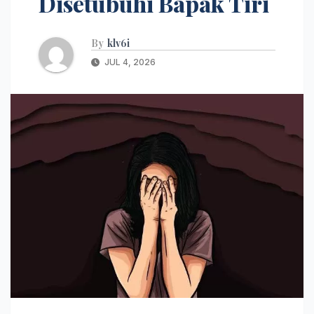
Disetubuhi Bapak Tiri
By
klv6i
JUL 4, 2026