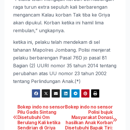
raga turun extra sepuluh kali berbarengan
mengancam Kalau korban Tak tiba ke Griya
akan dipukul. Korban ketika ini hamil lima
rembulan,” ungkapnya.
ketika ini, pelaku telah mendekam di sel
tahanan Mapolres Jombang. Polisi menjerat
pelaku berbarengan Pasal 76D jo pasal 81
Bagian (2) UURI nomor 35 tahun 2014 tentang
perubahan atas UU nomor 23 tahun 2002
tentang Perlindungan Anak.(*)
Post
Bokep indo no sensor
Bokep indo no sensor
Pilu Gadis Sintang
Polisi bujuk
Disetubuhi Om
Masyarakat Donasi
navigation
Berulang Kali ketika
hasilkan Anak Korban
Sendirian di Griya
Disetubuhi Bapak Tiri: