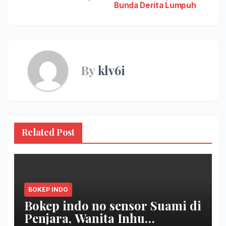
Bunda Derita Lumpuh
By
klv6i
Related Post
BOKEP INDO
Bokep indo no sensor Suami di
Penjara, Wanita Inhu