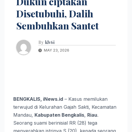
Dukun ciptakan
Disetubuhi, Dalih
Sembuhkan Santet
By
klv6i
MAY 23, 2026
BENGKALIS, iNews.id
– Kasus memilukan
terwujud di Kelurahan Gajah Sakti, Kecamatan
Mandau,
Kabupaten Bengkalis
,
Riau
.
Seorang suami berinisial RR (28) tega
menyerahkan istrinya S (20), kepada seorang