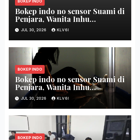
BOKEP INDO
Bokep indo no sensor Suami di
Penjara, Wanita Inhu
Disetubuhi Dukun berdua
JUL 30, 2026
KLV6I
Modus Nikah Batin
BOKEP INDO
Bokep indo no sensor Suami di
Penjara, Wanita Inhu
Disetubuhi Dukun
JUL 30, 2026
KLV6I
berbarengan Modus Nikah
Batin
BOKEP INDO