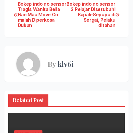
Post
Bokep indo no sensor
Bokep indo no sensor
Tragis Wanita Belia
2 Pelajar Disetubuhi
Nan Mau Move On
Bapak-Sepupu di
navigation
malah Diperkosa
Sergai, Pelaku
Dukun
ditahan
By
klv6i
Related Post