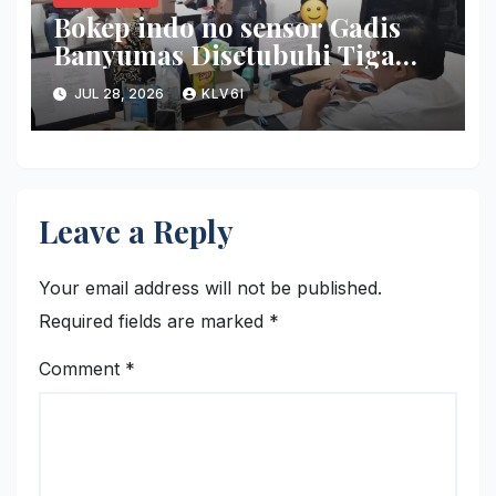
Bokep indo no sensor Gadis
Banyumas Disetubuhi Tiga
Pemuda ketika Pesta Miras di
JUL 28, 2026
KLV6I
Griya
Leave a Reply
Your email address will not be published.
Required fields are marked
*
Comment
*