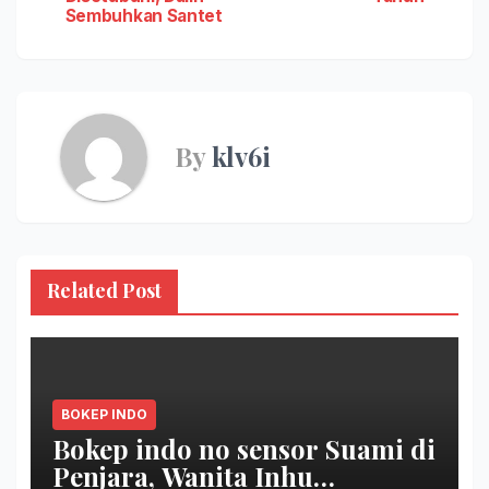
Sembuhkan Santet
By
klv6i
Related Post
BOKEP INDO
Bokep indo no sensor Suami di
Penjara, Wanita Inhu