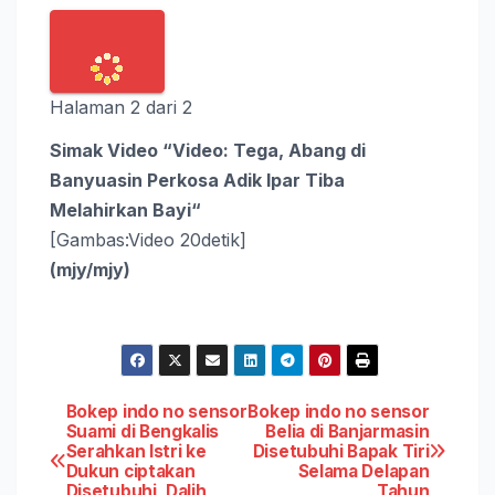
Halaman 2 dari 2
Simak Video “
Video: Tega, Abang di
Banyuasin Perkosa Adik Ipar Tiba
Melahirkan Bayi
“
[Gambas:Video 20detik]
(mjy/mjy)
Post
Bokep indo no sensor
Bokep indo no sensor
Suami di Bengkalis
Belia di Banjarmasin
Serahkan Istri ke
Disetubuhi Bapak Tiri
navigation
Dukun ciptakan
Selama Delapan
Disetubuhi, Dalih
Tahun