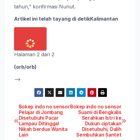
tahun,” konfirmasi Nunut.
Artikel ini telah tayang di detikKalimantan
Halaman 2 dari 2
(orb/orb)
–>
Post
Bokep indo no sensor
Bokep indo no sensor
Pelajar di Jombang
Suami di Bengkalis
Disetubuhi Pacar
Serahkan Istri ke
navigation
Lampau Ditinggal
Dukun ciptakan
Nikah berdua Wanita
Disetubuhi, Dalih
Lain
Sembuhkan Santet