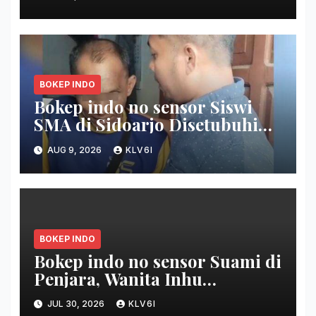
BOKEP INDO
Bokep indo no sensor Siswi
SMA di Sidoarjo Disetubuhi
Bapak Kandung Berulang Kali,
AUG 9, 2026
KLV6I
saat ini Hamil 4 purnama
BOKEP INDO
Bokep indo no sensor Suami di
Penjara, Wanita Inhu
Disetubuhi Dukun berdua
JUL 30, 2026
KLV6I
Modus Nikah Batin