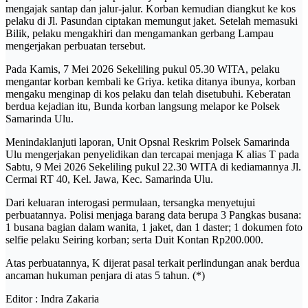
mengajak santap dan jalur-jalur. Korban kemudian diangkut ke kos
pelaku di Jl. Pasundan ciptakan memungut jaket. Setelah memasuki
Bilik, pelaku mengakhiri dan mengamankan gerbang Lampau
mengerjakan perbuatan tersebut.
Pada Kamis, 7 Mei 2026 Sekeliling pukul 05.30 WITA, pelaku
mengantar korban kembali ke Griya. ketika ditanya ibunya, korban
mengaku menginap di kos pelaku dan telah disetubuhi. Keberatan
berdua kejadian itu, Bunda korban langsung melapor ke Polsek
Samarinda Ulu.
Menindaklanjuti laporan, Unit Opsnal Reskrim Polsek Samarinda
Ulu mengerjakan penyelidikan dan tercapai menjaga K alias T pada
Sabtu, 9 Mei 2026 Sekeliling pukul 22.30 WITA di kediamannya Jl.
Cermai RT 40, Kel. Jawa, Kec. Samarinda Ulu.
Dari keluaran interogasi permulaan, tersangka menyetujui
perbuatannya. Polisi menjaga barang data berupa 3 Pangkas busana:
1 busana bagian dalam wanita, 1 jaket, dan 1 daster; 1 dokumen foto
selfie pelaku Seiring korban; serta Duit Kontan Rp200.000.
Atas perbuatannya, K dijerat pasal terkait perlindungan anak berdua
ancaman hukuman penjara di atas 5 tahun. (*)
Editor : Indra Zakaria