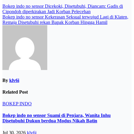
Post
Bokep indo no sensor Dicekoki, Disetubuhi, Diancam: Gadis di
Cipondoh diperkirakan Jadi Korban Pelecehan
navigation
Bokep indo no sensor Kekerasan Seksual terwujud Lagi di Klaten,
Remaja Disetubuhi rekan Bapak Korban Hingga Hamil
By
klv6i
Related Post
BOKEP INDO
Bokep indo no sensor Suami di Penjara, Wanita Inhu
Disetubuhi Dukun berdua Modus Nikah Batin
Jul 30, 2026
klv6i