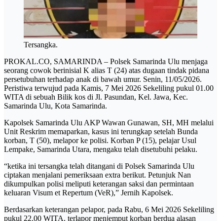
Tersangka.
PROKAL.CO, SAMARINDA – Polsek Samarinda Ulu menjaga
seorang cowok berinisial K alias T (24) atas dugaan tindak pidana
persetubuhan terhadap anak di bawah umur. Senin, 11/05/2026.
Peristiwa terwujud pada Kamis, 7 Mei 2026 Sekeliling pukul 01.00
WITA di sebuah Bilik kos di Jl. Pasundan, Kel. Jawa, Kec.
Samarinda Ulu, Kota Samarinda.
Kapolsek Samarinda Ulu AKP Wawan Gunawan, SH, MH melalui
Unit Reskrim memaparkan, kasus ini terungkap setelah Bunda
korban, T (50), melapor ke polisi. Korban P (15), pelajar Usul
Lempake, Samarinda Utara, mengaku telah disetubuhi pelaku.
“ketika ini tersangka telah ditangani di Polsek Samarinda Ulu
ciptakan menjalani pemeriksaan extra berikut. Petunjuk Nan
dikumpulkan polisi meliputi keterangan saksi dan permintaan
keluaran Visum et Repertum (VeR),” Jernih Kapolsek.
Berdasarkan keterangan pelapor, pada Rabu, 6 Mei 2026 Sekeliling
pukul 22.00 WITA, terlapor menjemput korban berdua alasan