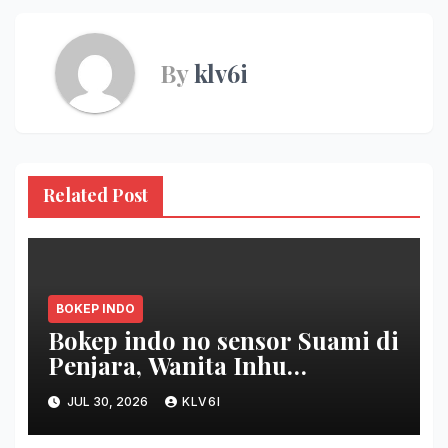
By
klv6i
Related Post
BOKEP INDO
Bokep indo no sensor Suami di
Penjara, Wanita Inhu
Disetubuhi Dukun berdua
JUL 30, 2026
KLV6I
Modus Nikah Batin