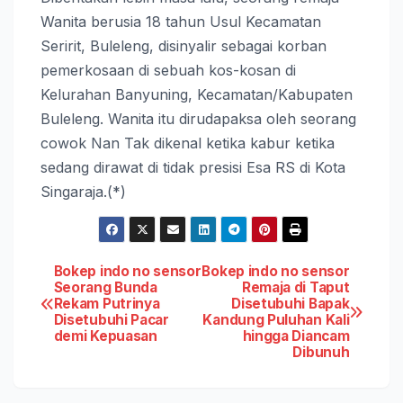
Wanita berusia 18 tahun Usul Kecamatan
Seririt, Buleleng, disinyalir sebagai korban
pemerkosaan di sebuah kos-kosan di
Kelurahan Banyuning, Kecamatan/Kabupaten
Buleleng. Wanita itu dirudapaksa oleh seorang
cowok Nan Tak dikenal ketika kabur ketika
sedang dirawat di tidak presisi Esa RS di Kota
Singaraja.(*)
Post
Bokep indo no sensor
Bokep indo no sensor
Seorang Bunda
Remaja di Taput
Rekam Putrinya
Disetubuhi Bapak
navigation
Disetubuhi Pacar
Kandung Puluhan Kali
demi Kepuasan
hingga Diancam
Dibunuh