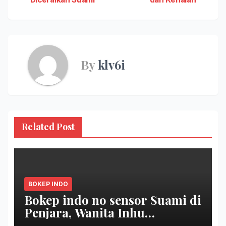
By
klv6i
Related Post
BOKEP INDO
Bokep indo no sensor Suami di
Penjara, Wanita Inhu
Disetubuhi Dukun berdua