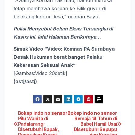
“Awalnya korban Tak mau, namun mereka
tetap membawa korban ke Bilik guyur di
belakang kantor desa,” ucapan Bayu.
Polisi Menyebut Belum Eksis Tersangka di
Kasus Ini. lafal Halaman Berikutnya…
Simak Video “
Video: Komnas PA Surabaya
Desak Hukuman berat banget Pelaku
Kekerasan Seksual Anak
“
[Gambas:Video 20detik]
(astj/astj)
Post
Bokep indo no sensor
Bokep indo no sensor
Pilu Wanita di
Remaja 14 Tahun di
Padalarang:
Babel Hamil Usai
navigation
Disetubuhi Bapak,
Disetubuhi Sepupu
Diceraikan Suami
dan Kenalan