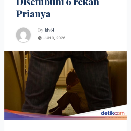
Disetubuhi 6 rekan
Prianya
By
klv6i
JUN 9, 2026