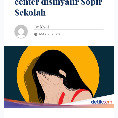
center disinyalir Sopir
Sekolah
By
klv6i
MAY 9, 2026