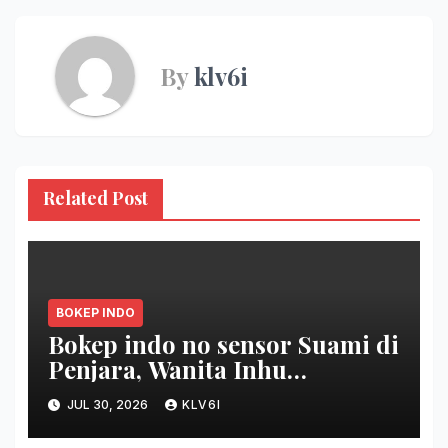
By
klv6i
Related Post
BOKEP INDO
Bokep indo no sensor Suami di
Penjara, Wanita Inhu
Disetubuhi Dukun berdua
JUL 30, 2026
KLV6I
Modus Nikah Batin