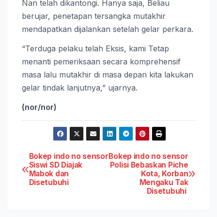
Nan telah dikantongi. Hanya saja, Beliau
berujar, penetapan tersangka mutakhir
mendapatkan dijalankan setelah gelar perkara.
“Terduga pelaku telah Eksis, kami Tetap
menanti pemeriksaan secara komprehensif
masa lalu mutakhir di masa depan kita lakukan
gelar tindak lanjutnya,” ujarnya.
(nor/nor)
Post
Bokep indo no sensor
Bokep indo no sensor
Siswi SD Diajak
Polisi Bebaskan Piche
Mabok dan
Kota, Korban
navigation
Disetubuhi
Mengaku Tak
Disetubuhi